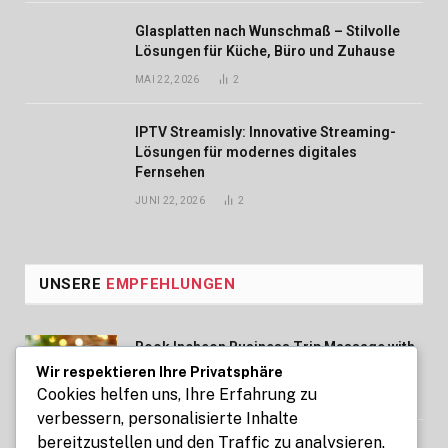
Glasplatten nach Wunschmaß – Stilvolle
Lösungen für Küche, Büro und Zuhause
MAI 22, 2026
2
IPTV Streamisly: Innovative Streaming-
Lösungen für modernes digitales
Fernsehen
JUNI 22, 2026
2
UNSERE
EMPFEHLUNGEN
Book Incheon Business Trip Massage with
Professional Therapists
Wir respektieren Ihre Privatsphäre
Cookies helfen uns, Ihre Erfahrung zu
AUGUST 7, 2026
verbessern, personalisierte Inhalte
bereitzustellen und den Traffic zu analysieren.
Mit Kennzeichen express Fahrzeuge