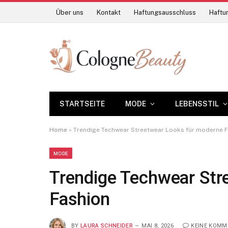
Über uns
Kontakt
Haftungsausschluss
Haftun
STARTSEITE
MODE
LEBENSSTIL
Home
»
Trendige Techwear Streetwear Looks für moderne 
MODE
Trendige Techwear Str
Fashion
BY
LAURA SCHNEIDER
MAI 8, 2026
KEINE KOMM