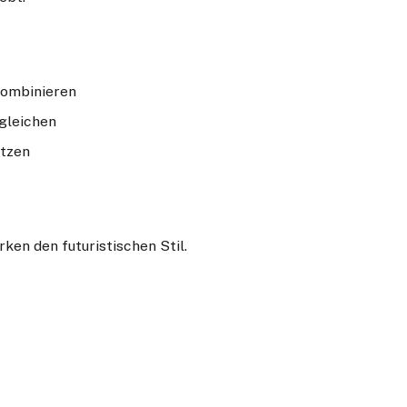
kombinieren
gleichen
etzen
ken den futuristischen Stil.