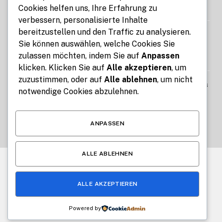
Cookies helfen uns, Ihre Erfahrung zu
AUGUST 7, 2026
verbessern, personalisierte Inhalte
bereitzustellen und den Traffic zu analysieren.
Mit Kennzeichen express Fahrzeuge
Sie können auswählen, welche Cookies Sie
bequem online an- und abmelden
zulassen möchten, indem Sie auf
Anpassen
AUGUST 7, 2026
klicken. Klicken Sie auf
Alle akzeptieren
, um
zuzustimmen, oder auf
Alle ablehnen
, um nicht
Best Free Tools for Teachers and Students
notwendige Cookies abzulehnen.
for Interactive Lessons and Daily School
Tasks
AUGUST 6, 2026
ANPASSEN
ALLE ABLEHNEN
© 2026 Alle Rechte vorbehalten.
Cologne Beauty
ALLE AKZEPTIEREN
Über uns
Kontakt
Haftungsausschluss
Haftung für Inhalte
Datenschutzerklärung
Impressum
Powered by