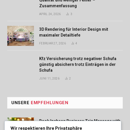
Qualität und weniger Fehler –
Zusammenfassung
APRIL 24, 2026
3
3D Rendering für Interior Design mit
maximaler Detailtiefe
FEBRUAR 27, 2026
4
Kfz Versicherung trotz negativer Schufa
günstig absichern trotz Einträgen in der
Schufa
JUNI 11, 2026
2
UNSERE
EMPFEHLUNGEN
Book Incheon Business Trip Massage with
Professional Therapists
Wir respektieren Ihre Privatsphäre