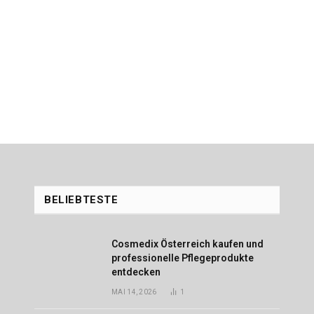
BELIEBTESTE
Cosmedix Österreich kaufen und
professionelle Pflegeprodukte
entdecken
MAI 14, 2026
1