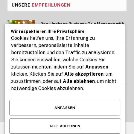
UNSERE
EMPFEHLUNGEN
Book Incheon Business Trip Massage with
Professional Therapists
Wir respektieren Ihre Privatsphäre
Cookies helfen uns, Ihre Erfahrung zu
AUGUST 7, 2026
verbessern, personalisierte Inhalte
bereitzustellen und den Traffic zu analysieren.
Mit Kennzeichen express Fahrzeuge
Sie können auswählen, welche Cookies Sie
bequem online an- und abmelden
zulassen möchten, indem Sie auf
Anpassen
AUGUST 7, 2026
klicken. Klicken Sie auf
Alle akzeptieren
, um
zuzustimmen, oder auf
Alle ablehnen
, um nicht
Best Free Tools for Teachers and Students
notwendige Cookies abzulehnen.
for Interactive Lessons and Daily School
Tasks
AUGUST 6, 2026
ANPASSEN
ALLE ABLEHNEN