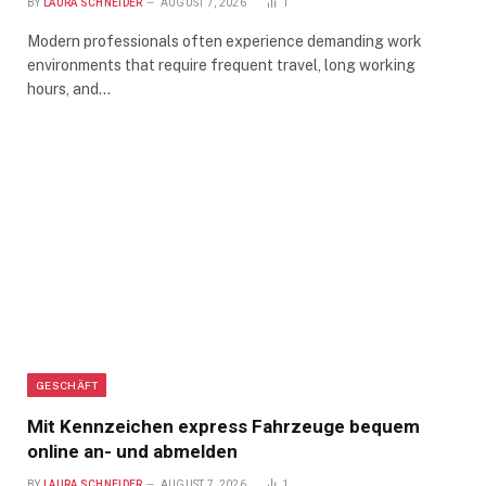
BY
LAURA SCHNEIDER
AUGUST 7, 2026
1
Modern professionals often experience demanding work
environments that require frequent travel, long working
hours, and…
GESCHÄFT
Mit Kennzeichen express Fahrzeuge bequem
online an- und abmelden
BY
LAURA SCHNEIDER
AUGUST 7, 2026
1