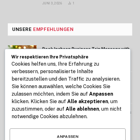
JUNI 3, 2026
1
UNSERE
EMPFEHLUNGEN
Book Incheon Business Trip Massage with
Professional Therapists
Wir respektieren Ihre Privatsphäre
Cookies helfen uns, Ihre Erfahrung zu
AUGUST 7, 2026
verbessern, personalisierte Inhalte
bereitzustellen und den Traffic zu analysieren.
Mit Kennzeichen express Fahrzeuge
Sie können auswählen, welche Cookies Sie
bequem online an- und abmelden
zulassen möchten, indem Sie auf
Anpassen
AUGUST 7, 2026
klicken. Klicken Sie auf
Alle akzeptieren
, um
zuzustimmen, oder auf
Alle ablehnen
, um nicht
Best Free Tools for Teachers and Students
notwendige Cookies abzulehnen.
for Interactive Lessons and Daily School
Tasks
AUGUST 6, 2026
ANPASSEN