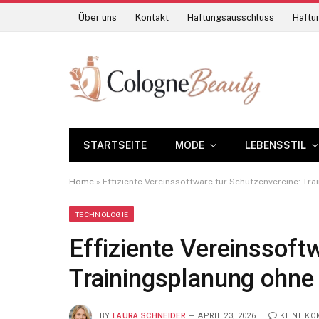
Über uns
Kontakt
Haftungsausschluss
Haftun
STARTSEITE
MODE
LEBENSSTIL
Home
»
Effiziente Vereinssoftware für Schützenvereine: T
TECHNOLOGIE
Effiziente Vereinssoft
Trainingsplanung ohn
BY
LAURA SCHNEIDER
APRIL 23, 2026
KEINE K