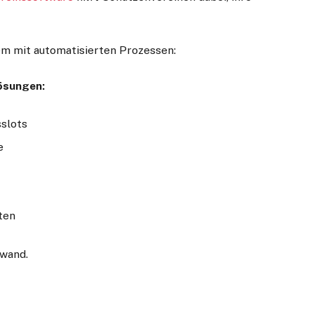
em mit automatisierten Prozessen:
ösungen:
sslots
e
ten
fwand.