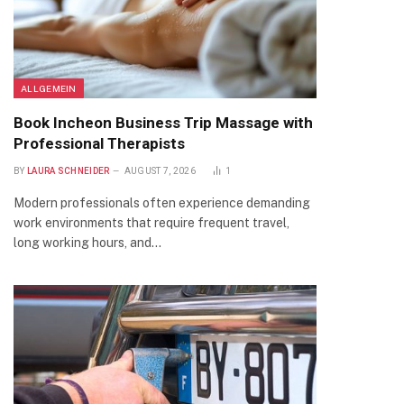
ALLGEMEIN
Book Incheon Business Trip Massage with
Professional Therapists
BY
LAURA SCHNEIDER
AUGUST 7, 2026
1
Modern professionals often experience demanding
work environments that require frequent travel,
long working hours, and…