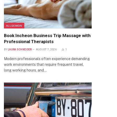
ALLGEMEIN
Book Incheon Business Trip Massage with
Professional Therapists
BY
LAURA SCHNEIDER
AUGUST 7, 2026
1
Modern professionals often experience demanding
work environments that require frequent travel,
long working hours, and…