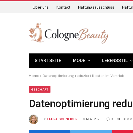
Über uns
Kontakt
Haftungsausschluss
Haftun
STARTSEITE
MODE
LEBENSSTIL
Home
»
Datenoptimierung reduziert Kosten im Vertrieb
GESCHÄFT
Datenoptimierung reduz
BY
LAURA SCHNEIDER
MAI 6, 2026
KEINE KOMM