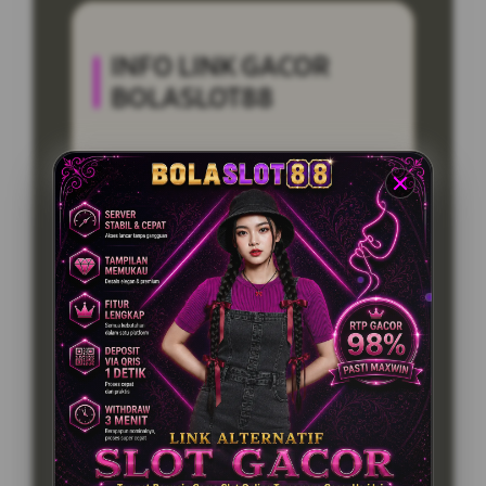
INFO LINK GACOR
BOLASLOT88
Penilaian Member
12.332.218
Sistem
Qris, Transfer Bank,
Pembayaran
E-wallet.
Layanan Customer Service
24 Jam
Platform
User-Friendly