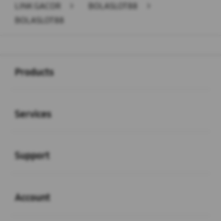
LINK GACOR
>
BOLASLOT88
>
BOLASLOT88
Buka
Footer Navigation
Products
Buka
Services
Buka
Support
Buka
Account