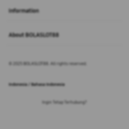
Buka
Information
Buka
About BOLASLOT88
© 2025 BOLASLOT88. All rights reserved.
Indonesia / Bahasa Indonesia
Ingin Tetap Terhubung?