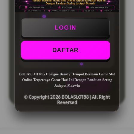
⭐️ SPESIAL EVENT ⭐️
BONUS NEW MEMBER UP TO 100%
LOGIN
Min Depo Rp. 10.000
Min WD Rp 50.000
DAFTAR
RTP Slot Tinggi
BOLASLOT88 x Cologne Beauty: Tempat Bermain Game Slot
Online Terpercaya Gacor Hari Ini Dengan Panduan Sering
LOGIN
DAFTAR
Jackpot Maxwin
© Copyright 2026 BOLASLOT88 | All Right
Reversed
Layer Popup Close