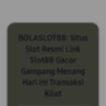
BOLASLOT88: Situs
Slot Resmi Link
Slot88 Gacor
Gampang Menang
Hari Ini Transaksi
Kilat