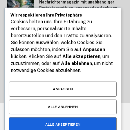
Nachrichtenmagazin mit unabhängiger
Berichterstattung, spannenden Analysen
und aktuellen Themen des Tages
Wir respektieren Ihre Privatsphäre
Cookies helfen uns, Ihre Erfahrung zu
AUGUST 4, 2026
verbessern, personalisierte Inhalte
bereitzustellen und den Traffic zu analysieren.
STIG ROCK Erfahrungen im Vergleich Was
Sie können auswählen, welche Cookies Sie
macht das Konzept besonders
zulassen möchten, indem Sie auf
Anpassen
AUGUST 4, 2026
klicken. Klicken Sie auf
Alle akzeptieren
, um
zuzustimmen, oder auf
Alle ablehnen
, um nicht
Zeit zwischen zwei Zeitpunkten berechnen
notwendige Cookies abzulehnen.
– Stunden, Tage und Wochen sofort
anzeigen
AUGUST 3, 2026
ANPASSEN
ALLE ABLEHNEN
© 2026 Alle Rechte vorbehalten.
Cologne Beauty
ALLE AKZEPTIEREN
Über uns
Kontakt
Haftungsausschluss